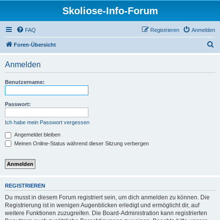
Skoliose-Info-Forum
FAQ
Registrieren
Anmelden
S
Foren-Übersicht
u
Anmelden
c
h
Benutzername:
e
Passwort:
Ich habe mein Passwort vergessen
Angemeldet bleiben
Meinen Online-Status während dieser Sitzung verbergen
REGISTRIEREN
Du musst in diesem Forum registriert sein, um dich anmelden zu können. Die
Registrierung ist in wenigen Augenblicken erledigt und ermöglicht dir, auf
weitere Funktionen zuzugreifen. Die Board-Administration kann registrierten