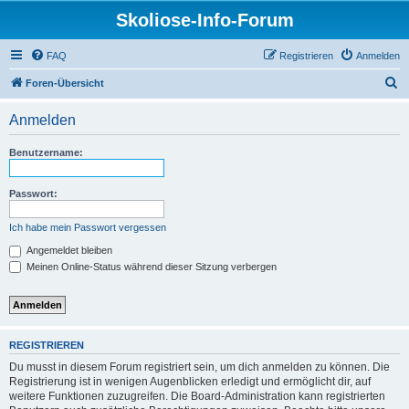
Skoliose-Info-Forum
FAQ
Registrieren
Anmelden
S
Foren-Übersicht
u
Anmelden
c
h
Benutzername:
e
Passwort:
Ich habe mein Passwort vergessen
Angemeldet bleiben
Meinen Online-Status während dieser Sitzung verbergen
REGISTRIEREN
Du musst in diesem Forum registriert sein, um dich anmelden zu können. Die
Registrierung ist in wenigen Augenblicken erledigt und ermöglicht dir, auf
weitere Funktionen zuzugreifen. Die Board-Administration kann registrierten