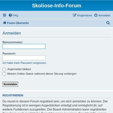
Skoliose-Info-Forum
FAQ
Registrieren
Anmelden
S
Foren-Übersicht
u
Anmelden
c
h
Benutzername:
e
Passwort:
Ich habe mein Passwort vergessen
Angemeldet bleiben
Meinen Online-Status während dieser Sitzung verbergen
REGISTRIEREN
Du musst in diesem Forum registriert sein, um dich anmelden zu können. Die
Registrierung ist in wenigen Augenblicken erledigt und ermöglicht dir, auf
weitere Funktionen zuzugreifen. Die Board-Administration kann registrierten