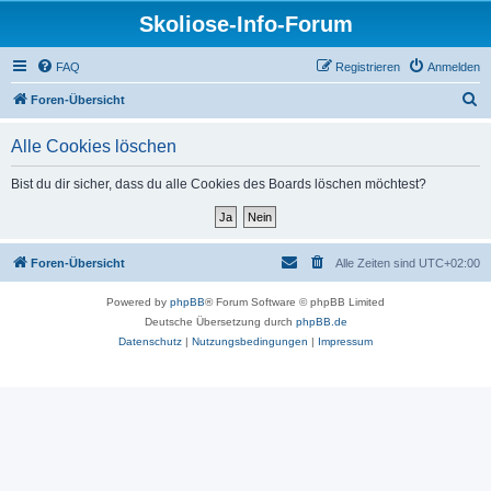
Skoliose-Info-Forum
FAQ
Registrieren
Anmelden
S
Foren-Übersicht
u
Alle Cookies löschen
c
h
Bist du dir sicher, dass du alle Cookies des Boards löschen möchtest?
e
Foren-Übersicht
Alle Zeiten sind
UTC+02:00
Powered by
phpBB
® Forum Software © phpBB Limited
Deutsche Übersetzung durch
phpBB.de
Datenschutz
|
Nutzungsbedingungen
|
Impressum