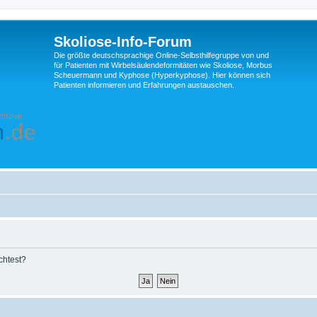
Skoliose-Info-Forum
Die größte deutschsprachige Online-Selbsthilfegruppe von und
für Patienten mit Wirbelsäulendeformitäten wie Skoliose, Morbus
Scheuermann und Kyphose (Hyperkyphose). Hier können sich
Patienten informieren und Erfahrungen austauschen.
chtest?