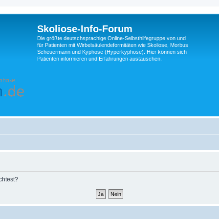
Skoliose-Info-Forum
Die größte deutschsprachige Online-Selbsthilfegruppe von und
für Patienten mit Wirbelsäulendeformitäten wie Skoliose, Morbus
Scheuermann und Kyphose (Hyperkyphose). Hier können sich
Patienten informieren und Erfahrungen austauschen.
chtest?