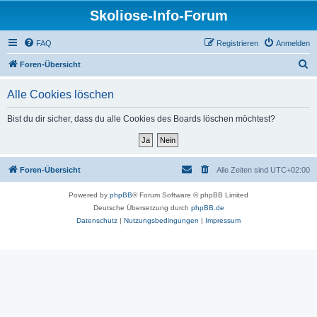
Skoliose-Info-Forum
FAQ
Registrieren
Anmelden
S
Foren-Übersicht
u
Alle Cookies löschen
c
h
Bist du dir sicher, dass du alle Cookies des Boards löschen möchtest?
e
Foren-Übersicht
Alle Zeiten sind
UTC+02:00
Powered by
phpBB
® Forum Software © phpBB Limited
Deutsche Übersetzung durch
phpBB.de
Datenschutz
|
Nutzungsbedingungen
|
Impressum