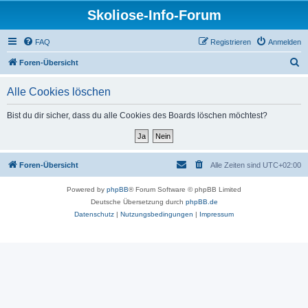
Skoliose-Info-Forum
FAQ
Registrieren
Anmelden
S
Foren-Übersicht
u
Alle Cookies löschen
c
h
Bist du dir sicher, dass du alle Cookies des Boards löschen möchtest?
e
Foren-Übersicht
Alle Zeiten sind
UTC+02:00
Powered by
phpBB
® Forum Software © phpBB Limited
Deutsche Übersetzung durch
phpBB.de
Datenschutz
|
Nutzungsbedingungen
|
Impressum