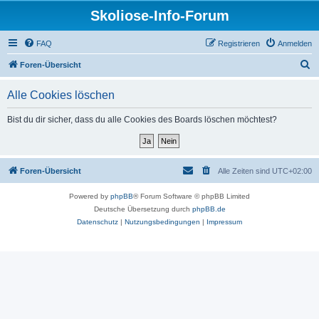
Skoliose-Info-Forum
FAQ
Registrieren
Anmelden
S
Foren-Übersicht
u
Alle Cookies löschen
c
h
Bist du dir sicher, dass du alle Cookies des Boards löschen möchtest?
e
Foren-Übersicht
Alle Zeiten sind
UTC+02:00
Powered by
phpBB
® Forum Software © phpBB Limited
Deutsche Übersetzung durch
phpBB.de
Datenschutz
|
Nutzungsbedingungen
|
Impressum