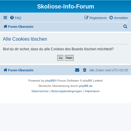
Skoliose-Info-Forum
FAQ
Registrieren
Anmelden
S
Foren-Übersicht
u
Alle Cookies löschen
c
h
Bist du dir sicher, dass du alle Cookies des Boards löschen möchtest?
e
Foren-Übersicht
Alle Zeiten sind
UTC+02:00
Powered by
phpBB
® Forum Software © phpBB Limited
Deutsche Übersetzung durch
phpBB.de
Datenschutz
|
Nutzungsbedingungen
|
Impressum