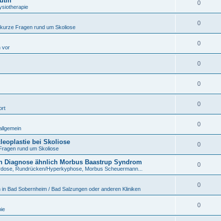
utin
0
ysiotherapie
0
 kurze Fragen rund um Skoliose
0
h vor
0
0
0
ort
0
allgemein
eoplastie bei Skoliose
0
Fragen rund um Skoliose
n Diagnose ähnlich Morbus Baastrup Syndrom
0
rdose, Rundrücken/Hyperkyphose, Morbus Scheuermann...
0
 in Bad Sobernheim / Bad Salzungen oder anderen Kliniken
0
ie