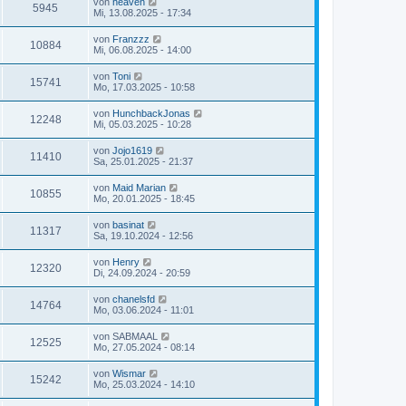
von
heaven
5945
Mi, 13.08.2025 - 17:34
von
Franzzz
10884
Mi, 06.08.2025 - 14:00
von
Toni
15741
Mo, 17.03.2025 - 10:58
von
HunchbackJonas
12248
Mi, 05.03.2025 - 10:28
von
Jojo1619
11410
Sa, 25.01.2025 - 21:37
von
Maid Marian
10855
Mo, 20.01.2025 - 18:45
von
basinat
11317
Sa, 19.10.2024 - 12:56
von
Henry
12320
Di, 24.09.2024 - 20:59
von
chanelsfd
14764
Mo, 03.06.2024 - 11:01
von
SABMAAL
12525
Mo, 27.05.2024 - 08:14
von
Wismar
15242
Mo, 25.03.2024 - 14:10