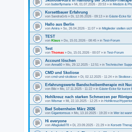
Skoliose-Kurs in Hamburg bei Schroth-Therape
von
butterflymaria
»
Mi, 01.07.2026 - 20:53
» in
Medizin & Ph
Korsettbauer Erfahrung
von
SandraGrb
»
Di, 12.05.2026 - 09:13
» in
Gäste-Ecke für
Hallo aus Berlin
von
Amira
»
So, 26.04.2026 - 11:07
» in
Mitglieder stellen sic
TEST
von
Klaus
»
Do, 15.01.2026 - 08:45
» in
Test-Forum
Test
von
Thomas
»
Do, 15.01.2026 - 00:07
» in
Test-Forum
Account löschen
von
Anna60
»
Mo, 29.12.2025 - 12:51
» in
Technischer Supp
CMD und Skoliose
von
cmd-und-skoliose
»
Di, 02.12.2025 - 11:24
» in
Skoliose 
Erfahrungswerte Bandscheibentherapie mit Nucl
von
Bibi
»
Mo, 17.11.2025 - 11:22
» in
Gäste-Ecke für kurze 
Hohlkreuz nach starken Schmerzen per Röntge
von
Wismar
»
Mi, 22.10.2025 - 12:25
» in
Hohlkreuz/Hyperlo
Bad Sobernheim März 2026
von
Gigantomsus
»
Mo, 13.10.2025 - 19:20
» in
Wer ist wann
Hi everyone
von
Alfagiulia978
»
Di, 23.09.2025 - 21:29
» in
Korsett-Therap