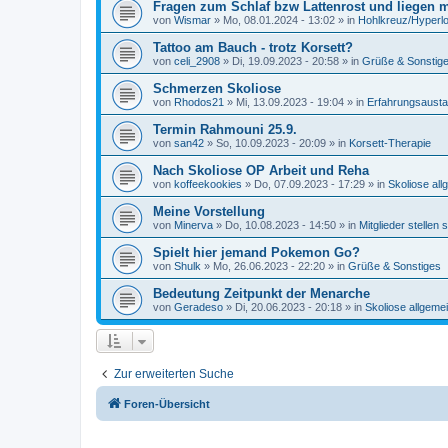
Fragen zum Schlaf bzw Lattenrost und liegen 
von
Wismar
»
Mo, 08.01.2024 - 13:02
» in
Hohlkreuz/Hyperl
Tattoo am Bauch - trotz Korsett?
von
celi_2908
»
Di, 19.09.2023 - 20:58
» in
Grüße & Sonstig
Schmerzen Skoliose
von
Rhodos21
»
Mi, 13.09.2023 - 19:04
» in
Erfahrungsausta
Termin Rahmouni 25.9.
von
san42
»
So, 10.09.2023 - 20:09
» in
Korsett-Therapie
Nach Skoliose OP Arbeit und Reha
von
koffeekookies
»
Do, 07.09.2023 - 17:29
» in
Skoliose all
Meine Vorstellung
von
Minerva
»
Do, 10.08.2023 - 14:50
» in
Mitglieder stellen 
Spielt hier jemand Pokemon Go?
von
Shulk
»
Mo, 26.06.2023 - 22:20
» in
Grüße & Sonstiges
Bedeutung Zeitpunkt der Menarche
von
Geradeso
»
Di, 20.06.2023 - 20:18
» in
Skoliose allgeme
Zur erweiterten Suche
Foren-Übersicht