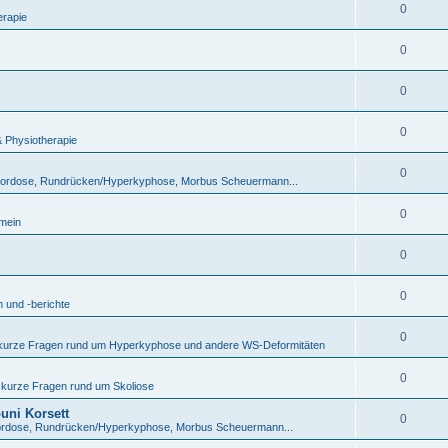
0
erapie
0
0
0
& Physiotherapie
0
lordose, Rundrücken/Hyperkyphose, Morbus Scheuermann...
0
emein
0
0
 und -berichte
0
 kurze Fragen rund um Hyperkyphose und andere WS-Deformitäten
0
 kurze Fragen rund um Skoliose
uni Korsett
0
ordose, Rundrücken/Hyperkyphose, Morbus Scheuermann...