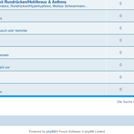
mit Rundrücken/Hohlkreuz & Asthma
0
ordose, Rundrücken/Hyperkyphose, Morbus Scheuermann...
0
es
0
usch und -berichte
0
0
gemein
0
sich vor
0
0
in
Die Suche 
Powered by
phpBB
® Forum Software © phpBB Limited