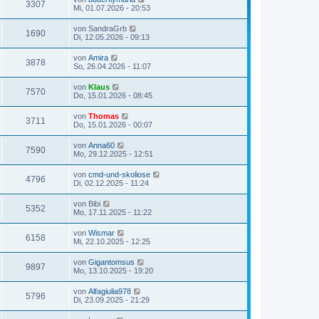
3307
Mi, 01.07.2026 - 20:53
von
SandraGrb
1690
Di, 12.05.2026 - 09:13
von
Amira
3878
So, 26.04.2026 - 11:07
von
Klaus
7570
Do, 15.01.2026 - 08:45
von
Thomas
3711
Do, 15.01.2026 - 00:07
von
Anna60
7590
Mo, 29.12.2025 - 12:51
von
cmd-und-skoliose
4796
Di, 02.12.2025 - 11:24
von
Bibi
5352
Mo, 17.11.2025 - 11:22
von
Wismar
6158
Mi, 22.10.2025 - 12:25
von
Gigantomsus
9897
Mo, 13.10.2025 - 19:20
von
Alfagiulia978
5796
Di, 23.09.2025 - 21:29