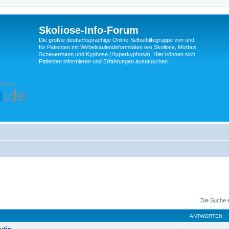
Skoliose-Info-Forum
Die größte deutschsprachige Online-Selbsthilfegruppe von und
für Patienten mit Wirbelsäulendeformitäten wie Skoliose, Morbus
Scheuermann und Kyphose (Hyperkyphose). Hier können sich
Patienten informieren und Erfahrungen austauschen.
Die Suche 
ANTWORTEN