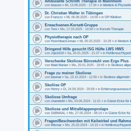
Ambulante Schroth Therapie in Mannheim
von
heaven
»
Mi, 13.08.2025 - 17:34
» in
Medizin & Physioth
Dr. Christian Walter in Tübingen
von
Franzzz
»
Mi, 06.08.2025 - 14:00
» in
OP-Kliniken
Erwachsenen-Korsett-Gruppe
von
Toni
»
Mo, 17.03.2025 - 10:58
» in
Korsett-Therapie
Physiotherapie nach OP
von
HunchbackJonas
»
Mi, 05.03.2025 - 10:28
» in
Medizin 
Dringend Hilfe gesucht ISG Hüfte LWS HWS
von
Jojo1619
»
Sa, 25.01.2025 - 21:37
» in
Hohlkreuz/Hyper
Verschenke Skoliose Bürostuhl von Ergo Plus
von
Maid Marian
»
Mo, 20.01.2025 - 18:45
» in
Skoliose allg
Frage zu meiner Skoliose
von
basinat
»
Sa, 19.10.2024 - 12:56
» in
Skoliose allgemein
Skoliise OP
von
Henry
»
Di, 24.09.2024 - 20:59
» in
Erfahrungsaustausch
Skoliose Umfrage
von
chanelsfd
»
Mo, 03.06.2024 - 11:01
» in
Gäste-Ecke für
Skoliose und Mitralklappenprolaps
von
SABMAAL
»
Mo, 27.05.2024 - 08:14
» in
Gäste-Ecke für
Fragen/Beschwerden mit Keilwirbel und Rahmo
von
Wismar
»
Mo, 25.03.2024 - 14:10
» in
Hohlkreuz/Hyperl