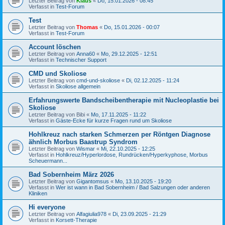
Letzter Beitrag von
Klaus
«
Do, 15.01.2026 - 08:45
Verfasst in
Test-Forum
Test
Letzter Beitrag von
Thomas
«
Do, 15.01.2026 - 00:07
Verfasst in
Test-Forum
Account löschen
Letzter Beitrag von
Anna60
«
Mo, 29.12.2025 - 12:51
Verfasst in
Technischer Support
CMD und Skoliose
Letzter Beitrag von
cmd-und-skoliose
«
Di, 02.12.2025 - 11:24
Verfasst in
Skoliose allgemein
Erfahrungswerte Bandscheibentherapie mit Nucleoplastie bei
Skoliose
Letzter Beitrag von
Bibi
«
Mo, 17.11.2025 - 11:22
Verfasst in
Gäste-Ecke für kurze Fragen rund um Skoliose
Hohlkreuz nach starken Schmerzen per Röntgen Diagnose
ähnlich Morbus Baastrup Syndrom
Letzter Beitrag von
Wismar
«
Mi, 22.10.2025 - 12:25
Verfasst in
Hohlkreuz/Hyperlordose, Rundrücken/Hyperkyphose, Morbus
Scheuermann...
Bad Sobernheim März 2026
Letzter Beitrag von
Gigantomsus
«
Mo, 13.10.2025 - 19:20
Verfasst in
Wer ist wann in Bad Sobernheim / Bad Salzungen oder anderen
Kliniken
Hi everyone
Letzter Beitrag von
Alfagiulia978
«
Di, 23.09.2025 - 21:29
Verfasst in
Korsett-Therapie