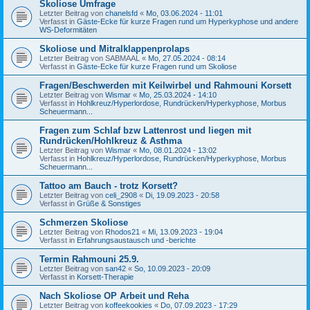
Skoliose Umfrage
Letzter Beitrag von
chanelsfd
«
Mo, 03.06.2024 - 11:01
Verfasst in
Gäste-Ecke für kurze Fragen rund um Hyperkyphose und andere
WS-Deformitäten
Skoliose und Mitralklappenprolaps
Letzter Beitrag von
SABMAAL
«
Mo, 27.05.2024 - 08:14
Verfasst in
Gäste-Ecke für kurze Fragen rund um Skoliose
Fragen/Beschwerden mit Keilwirbel und Rahmouni Korsett
Letzter Beitrag von
Wismar
«
Mo, 25.03.2024 - 14:10
Verfasst in
Hohlkreuz/Hyperlordose, Rundrücken/Hyperkyphose, Morbus
Scheuermann...
Fragen zum Schlaf bzw Lattenrost und liegen mit
Rundrücken/Hohlkreuz & Asthma
Letzter Beitrag von
Wismar
«
Mo, 08.01.2024 - 13:02
Verfasst in
Hohlkreuz/Hyperlordose, Rundrücken/Hyperkyphose, Morbus
Scheuermann...
Tattoo am Bauch - trotz Korsett?
Letzter Beitrag von
celi_2908
«
Di, 19.09.2023 - 20:58
Verfasst in
Grüße & Sonstiges
Schmerzen Skoliose
Letzter Beitrag von
Rhodos21
«
Mi, 13.09.2023 - 19:04
Verfasst in
Erfahrungsaustausch und -berichte
Termin Rahmouni 25.9.
Letzter Beitrag von
san42
«
So, 10.09.2023 - 20:09
Verfasst in
Korsett-Therapie
Nach Skoliose OP Arbeit und Reha
Letzter Beitrag von
koffeekookies
«
Do, 07.09.2023 - 17:29