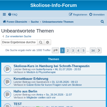
Skoliose-Info-Forum
FAQ
Registrieren
Anmelden
S
Foren-Übersicht
Suche
Unbeantwortete Themen
u
Unbeantwortete Themen
c
Zur erweiterten Suche
h
Suche
Erweiterte Suche
e
Seite
1
von
34
1
2
3
4
5
34
Nä
Die Suche ergab mehr als 1000 Treffer
…
Themen
Skoliose-Kurs in Hamburg bei Schroth-Therapeutin
Letzter Beitrag von
butterflymaria
«
Mi, 01.07.2026 - 20:53
Verfasst in
Medizin & Physiotherapie
Korsettbauer Erfahrung
Letzter Beitrag von
SandraGrb
«
Di, 12.05.2026 - 09:13
Verfasst in
Gäste-Ecke für kurze Fragen rund um Skoliose
Hallo aus Berlin
Letzter Beitrag von
Amira
«
So, 26.04.2026 - 11:07
Verfasst in
Mitglieder stellen sich vor
TEST