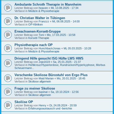
Ambulante Schroth Therapie in Mannheim
Letzter Beitrag von
heaven
«
Mi, 13.08.2025 - 17:34
Verfasst in
Medizin & Physiotherapie
Dr. Christian Walter in Tübingen
Letzter Beitrag von
Franzzz
«
Mi, 06.08.2025 - 14:00
Verfasst in
OP-Kliniken
Erwachsenen-Korsett-Gruppe
Letzter Beitrag von
Toni
«
Mo, 17.03.2025 - 10:58
Verfasst in
Korsett-Therapie
Physiotherapie nach OP
Letzter Beitrag von
HunchbackJonas
«
Mi, 05.03.2025 - 10:28
Verfasst in
Medizin & Physiotherapie
Dringend Hilfe gesucht ISG Hüfte LWS HWS
Letzter Beitrag von
Jojo1619
«
Sa, 25.01.2025 - 21:37
Verfasst in
Hohlkreuz/Hyperlordose, Rundrücken/Hyperkyphose, Morbus
Scheuermann...
Verschenke Skoliose Bürostuhl von Ergo Plus
Letzter Beitrag von
Maid Marian
«
Mo, 20.01.2025 - 18:45
Verfasst in
Skoliose allgemein
Frage zu meiner Skoliose
Letzter Beitrag von
basinat
«
Sa, 19.10.2024 - 12:56
Verfasst in
Skoliose allgemein
Skoliise OP
Letzter Beitrag von
Henry
«
Di, 24.09.2024 - 20:59
Verfasst in
Erfahrungsaustausch und -berichte