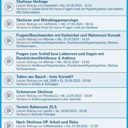
Skoliose Umfrage
Letzter Beitrag von
chanelsfd
«
Mo, 03.06.2024 - 11:01
Verfasst in
Gäste-Ecke für kurze Fragen rund um Hyperkyphose und andere
WS-Deformitäten
Skoliose und Mitralklappenprolaps
Letzter Beitrag von
SABMAAL
«
Mo, 27.05.2024 - 08:14
Verfasst in
Gäste-Ecke für kurze Fragen rund um Skoliose
Fragen/Beschwerden mit Keilwirbel und Rahmouni Korsett
Letzter Beitrag von
Wismar
«
Mo, 25.03.2024 - 14:10
Verfasst in
Hohlkreuz/Hyperlordose, Rundrücken/Hyperkyphose, Morbus
Scheuermann...
Fragen zum Schlaf bzw Lattenrost und liegen mit
Rundrücken/Hohlkreuz & Asthma
Letzter Beitrag von
Wismar
«
Mo, 08.01.2024 - 13:02
Verfasst in
Hohlkreuz/Hyperlordose, Rundrücken/Hyperkyphose, Morbus
Scheuermann...
Tattoo am Bauch - trotz Korsett?
Letzter Beitrag von
celi_2908
«
Di, 19.09.2023 - 20:58
Verfasst in
Grüße & Sonstiges
Schmerzen Skoliose
Letzter Beitrag von
Rhodos21
«
Mi, 13.09.2023 - 19:04
Verfasst in
Erfahrungsaustausch und -berichte
Termin Rahmouni 25.9.
Letzter Beitrag von
san42
«
So, 10.09.2023 - 20:09
Verfasst in
Korsett-Therapie
Nach Skoliose OP Arbeit und Reha
Letzter Beitrag von
koffeekookies
«
Do, 07.09.2023 - 17:29