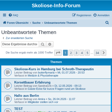
Skoliose-Info-Forum
FAQ
Registrieren
Anmelden
S
Foren-Übersicht
Suche
Unbeantwortete Themen
u
Unbeantwortete Themen
c
Zur erweiterten Suche
h
Suche
Erweiterte Suche
e
Seite
1
von
34
1
2
3
4
5
34
Nä
Die Suche ergab mehr als 1000 Treffer
…
Themen
Skoliose-Kurs in Hamburg bei Schroth-Therapeutin
Letzter Beitrag von
butterflymaria
«
Mi, 01.07.2026 - 20:53
Verfasst in
Medizin & Physiotherapie
Korsettbauer Erfahrung
Letzter Beitrag von
SandraGrb
«
Di, 12.05.2026 - 09:13
Verfasst in
Gäste-Ecke für kurze Fragen rund um Skoliose
Hallo aus Berlin
Letzter Beitrag von
Amira
«
So, 26.04.2026 - 11:07
Verfasst in
Mitglieder stellen sich vor
TEST