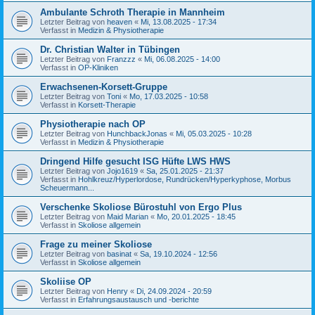
Ambulante Schroth Therapie in Mannheim
Letzter Beitrag von
heaven
«
Mi, 13.08.2025 - 17:34
Verfasst in
Medizin & Physiotherapie
Dr. Christian Walter in Tübingen
Letzter Beitrag von
Franzzz
«
Mi, 06.08.2025 - 14:00
Verfasst in
OP-Kliniken
Erwachsenen-Korsett-Gruppe
Letzter Beitrag von
Toni
«
Mo, 17.03.2025 - 10:58
Verfasst in
Korsett-Therapie
Physiotherapie nach OP
Letzter Beitrag von
HunchbackJonas
«
Mi, 05.03.2025 - 10:28
Verfasst in
Medizin & Physiotherapie
Dringend Hilfe gesucht ISG Hüfte LWS HWS
Letzter Beitrag von
Jojo1619
«
Sa, 25.01.2025 - 21:37
Verfasst in
Hohlkreuz/Hyperlordose, Rundrücken/Hyperkyphose, Morbus
Scheuermann...
Verschenke Skoliose Bürostuhl von Ergo Plus
Letzter Beitrag von
Maid Marian
«
Mo, 20.01.2025 - 18:45
Verfasst in
Skoliose allgemein
Frage zu meiner Skoliose
Letzter Beitrag von
basinat
«
Sa, 19.10.2024 - 12:56
Verfasst in
Skoliose allgemein
Skoliise OP
Letzter Beitrag von
Henry
«
Di, 24.09.2024 - 20:59
Verfasst in
Erfahrungsaustausch und -berichte