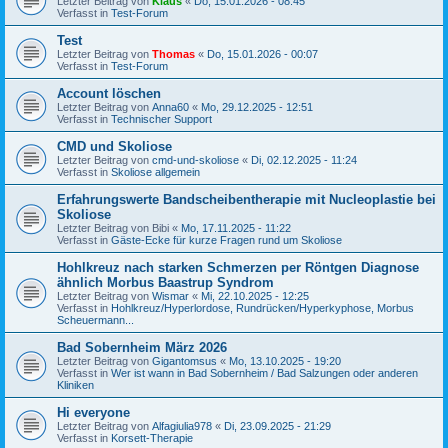
Letzter Beitrag von
Klaus
«
Do, 15.01.2026 - 08:45
Verfasst in
Test-Forum
Test
Letzter Beitrag von
Thomas
«
Do, 15.01.2026 - 00:07
Verfasst in
Test-Forum
Account löschen
Letzter Beitrag von
Anna60
«
Mo, 29.12.2025 - 12:51
Verfasst in
Technischer Support
CMD und Skoliose
Letzter Beitrag von
cmd-und-skoliose
«
Di, 02.12.2025 - 11:24
Verfasst in
Skoliose allgemein
Erfahrungswerte Bandscheibentherapie mit Nucleoplastie bei
Skoliose
Letzter Beitrag von
Bibi
«
Mo, 17.11.2025 - 11:22
Verfasst in
Gäste-Ecke für kurze Fragen rund um Skoliose
Hohlkreuz nach starken Schmerzen per Röntgen Diagnose
ähnlich Morbus Baastrup Syndrom
Letzter Beitrag von
Wismar
«
Mi, 22.10.2025 - 12:25
Verfasst in
Hohlkreuz/Hyperlordose, Rundrücken/Hyperkyphose, Morbus
Scheuermann...
Bad Sobernheim März 2026
Letzter Beitrag von
Gigantomsus
«
Mo, 13.10.2025 - 19:20
Verfasst in
Wer ist wann in Bad Sobernheim / Bad Salzungen oder anderen
Kliniken
Hi everyone
Letzter Beitrag von
Alfagiulia978
«
Di, 23.09.2025 - 21:29
Verfasst in
Korsett-Therapie