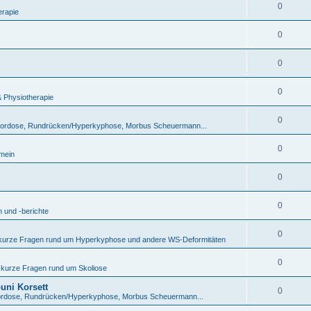
0
erapie
0
0
0
& Physiotherapie
0
lordose, Rundrücken/Hyperkyphose, Morbus Scheuermann...
0
emein
0
0
 und -berichte
0
 kurze Fragen rund um Hyperkyphose und andere WS-Deformitäten
0
 kurze Fragen rund um Skoliose
uni Korsett
0
ordose, Rundrücken/Hyperkyphose, Morbus Scheuermann...