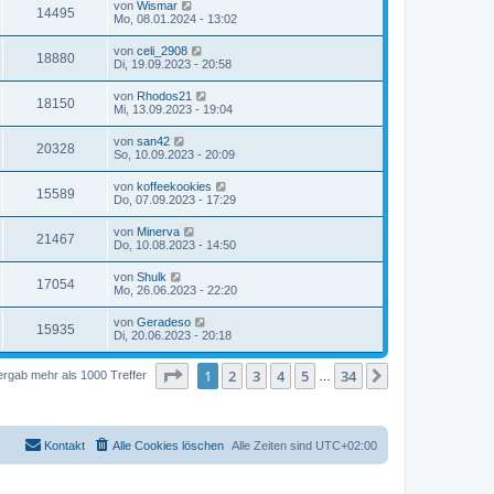
von
Wismar
14495
Mo, 08.01.2024 - 13:02
von
celi_2908
18880
Di, 19.09.2023 - 20:58
von
Rhodos21
18150
Mi, 13.09.2023 - 19:04
von
san42
20328
So, 10.09.2023 - 20:09
von
koffeekookies
15589
Do, 07.09.2023 - 17:29
von
Minerva
21467
Do, 10.08.2023 - 14:50
von
Shulk
17054
Mo, 26.06.2023 - 22:20
von
Geradeso
15935
Di, 20.06.2023 - 20:18
Seite
1
von
34
1
2
3
4
5
34
Nächste
ergab mehr als 1000 Treffer
…
Kontakt
Alle Cookies löschen
Alle Zeiten sind
UTC+02:00