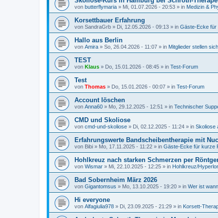
Skoliose-Kurs in Hamburg bei Schroth-Therape
von
butterflymaria
»
Mi, 01.07.2026 - 20:53
» in
Medizin & Ph
Korsettbauer Erfahrung
von
SandraGrb
»
Di, 12.05.2026 - 09:13
» in
Gäste-Ecke für
Hallo aus Berlin
von
Amira
»
So, 26.04.2026 - 11:07
» in
Mitglieder stellen sic
TEST
von
Klaus
»
Do, 15.01.2026 - 08:45
» in
Test-Forum
Test
von
Thomas
»
Do, 15.01.2026 - 00:07
» in
Test-Forum
Account löschen
von
Anna60
»
Mo, 29.12.2025 - 12:51
» in
Technischer Supp
CMD und Skoliose
von
cmd-und-skoliose
»
Di, 02.12.2025 - 11:24
» in
Skoliose 
Erfahrungswerte Bandscheibentherapie mit Nucl
von
Bibi
»
Mo, 17.11.2025 - 11:22
» in
Gäste-Ecke für kurze 
Hohlkreuz nach starken Schmerzen per Röntge
von
Wismar
»
Mi, 22.10.2025 - 12:25
» in
Hohlkreuz/Hyperlo
Bad Sobernheim März 2026
von
Gigantomsus
»
Mo, 13.10.2025 - 19:20
» in
Wer ist wann
Hi everyone
von
Alfagiulia978
»
Di, 23.09.2025 - 21:29
» in
Korsett-Therap