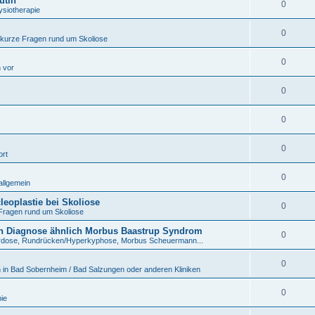
utin
0
ysiotherapie
0
 kurze Fragen rund um Skoliose
0
h vor
0
0
0
ort
0
allgemein
eoplastie bei Skoliose
0
Fragen rund um Skoliose
n Diagnose ähnlich Morbus Baastrup Syndrom
0
rdose, Rundrücken/Hyperkyphose, Morbus Scheuermann...
0
 in Bad Sobernheim / Bad Salzungen oder anderen Kliniken
0
ie