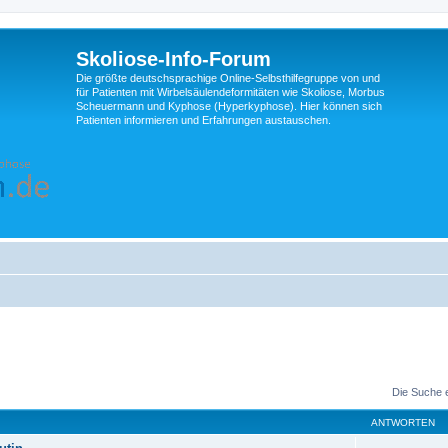
Skoliose-Info-Forum
Die größte deutschsprachige Online-Selbsthilfegruppe von und
für Patienten mit Wirbelsäulendeformitäten wie Skoliose, Morbus
Scheuermann und Kyphose (Hyperkyphose). Hier können sich
Patienten informieren und Erfahrungen austauschen.
Die Suche 
ANTWORTEN