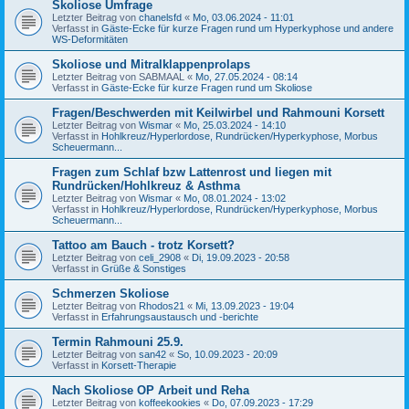
Skoliose Umfrage
Letzter Beitrag von
chanelsfd
«
Mo, 03.06.2024 - 11:01
Verfasst in
Gäste-Ecke für kurze Fragen rund um Hyperkyphose und andere
WS-Deformitäten
Skoliose und Mitralklappenprolaps
Letzter Beitrag von
SABMAAL
«
Mo, 27.05.2024 - 08:14
Verfasst in
Gäste-Ecke für kurze Fragen rund um Skoliose
Fragen/Beschwerden mit Keilwirbel und Rahmouni Korsett
Letzter Beitrag von
Wismar
«
Mo, 25.03.2024 - 14:10
Verfasst in
Hohlkreuz/Hyperlordose, Rundrücken/Hyperkyphose, Morbus
Scheuermann...
Fragen zum Schlaf bzw Lattenrost und liegen mit
Rundrücken/Hohlkreuz & Asthma
Letzter Beitrag von
Wismar
«
Mo, 08.01.2024 - 13:02
Verfasst in
Hohlkreuz/Hyperlordose, Rundrücken/Hyperkyphose, Morbus
Scheuermann...
Tattoo am Bauch - trotz Korsett?
Letzter Beitrag von
celi_2908
«
Di, 19.09.2023 - 20:58
Verfasst in
Grüße & Sonstiges
Schmerzen Skoliose
Letzter Beitrag von
Rhodos21
«
Mi, 13.09.2023 - 19:04
Verfasst in
Erfahrungsaustausch und -berichte
Termin Rahmouni 25.9.
Letzter Beitrag von
san42
«
So, 10.09.2023 - 20:09
Verfasst in
Korsett-Therapie
Nach Skoliose OP Arbeit und Reha
Letzter Beitrag von
koffeekookies
«
Do, 07.09.2023 - 17:29