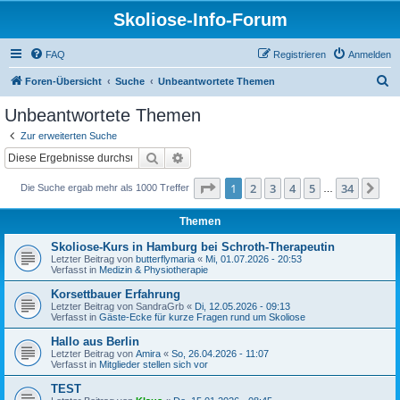
Skoliose-Info-Forum
FAQ
Registrieren
Anmelden
S
Foren-Übersicht
Suche
Unbeantwortete Themen
u
Unbeantwortete Themen
c
Zur erweiterten Suche
h
Suche
Erweiterte Suche
e
Seite
1
von
34
1
2
3
4
5
34
Nä
Die Suche ergab mehr als 1000 Treffer
…
Themen
Skoliose-Kurs in Hamburg bei Schroth-Therapeutin
Letzter Beitrag von
butterflymaria
«
Mi, 01.07.2026 - 20:53
Verfasst in
Medizin & Physiotherapie
Korsettbauer Erfahrung
Letzter Beitrag von
SandraGrb
«
Di, 12.05.2026 - 09:13
Verfasst in
Gäste-Ecke für kurze Fragen rund um Skoliose
Hallo aus Berlin
Letzter Beitrag von
Amira
«
So, 26.04.2026 - 11:07
Verfasst in
Mitglieder stellen sich vor
TEST