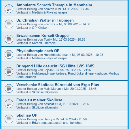
Ambulante Schroth Therapie in Mannheim
Letzter Beitrag von
heaven
«
Mi, 13.08.2025 - 17:34
Verfasst in
Medizin & Physiotherapie
Dr. Christian Walter in Tübingen
Letzter Beitrag von
Franzzz
«
Mi, 06.08.2025 - 14:00
Verfasst in
OP-Kliniken
Erwachsenen-Korsett-Gruppe
Letzter Beitrag von
Toni
«
Mo, 17.03.2025 - 10:58
Verfasst in
Korsett-Therapie
Physiotherapie nach OP
Letzter Beitrag von
HunchbackJonas
«
Mi, 05.03.2025 - 10:28
Verfasst in
Medizin & Physiotherapie
Dringend Hilfe gesucht ISG Hüfte LWS HWS
Letzter Beitrag von
Jojo1619
«
Sa, 25.01.2025 - 21:37
Verfasst in
Hohlkreuz/Hyperlordose, Rundrücken/Hyperkyphose, Morbus
Scheuermann...
Verschenke Skoliose Bürostuhl von Ergo Plus
Letzter Beitrag von
Maid Marian
«
Mo, 20.01.2025 - 18:45
Verfasst in
Skoliose allgemein
Frage zu meiner Skoliose
Letzter Beitrag von
basinat
«
Sa, 19.10.2024 - 12:56
Verfasst in
Skoliose allgemein
Skoliise OP
Letzter Beitrag von
Henry
«
Di, 24.09.2024 - 20:59
Verfasst in
Erfahrungsaustausch und -berichte