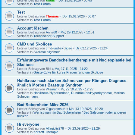
Letzter Beitrag von
Klaus
«
Do, 15.01.2026 - 08:45
Verfasst in
Test-Forum
Test
Letzter Beitrag von
Thomas
«
Do, 15.01.2026 - 00:07
Verfasst in
Test-Forum
Account löschen
Letzter Beitrag von
Anna60
«
Mo, 29.12.2025 - 12:51
Verfasst in
Technischer Support
CMD und Skoliose
Letzter Beitrag von
cmd-und-skoliose
«
Di, 02.12.2025 - 11:24
Verfasst in
Skoliose allgemein
Erfahrungswerte Bandscheibentherapie mit Nucleoplastie bei
Skoliose
Letzter Beitrag von
Bibi
«
Mo, 17.11.2025 - 11:22
Verfasst in
Gäste-Ecke für kurze Fragen rund um Skoliose
Hohlkreuz nach starken Schmerzen per Röntgen Diagnose
ähnlich Morbus Baastrup Syndrom
Letzter Beitrag von
Wismar
«
Mi, 22.10.2025 - 12:25
Verfasst in
Hohlkreuz/Hyperlordose, Rundrücken/Hyperkyphose, Morbus
Scheuermann...
Bad Sobernheim März 2026
Letzter Beitrag von
Gigantomsus
«
Mo, 13.10.2025 - 19:20
Verfasst in
Wer ist wann in Bad Sobernheim / Bad Salzungen oder anderen
Kliniken
Hi everyone
Letzter Beitrag von
Alfagiulia978
«
Di, 23.09.2025 - 21:29
Verfasst in
Korsett-Therapie