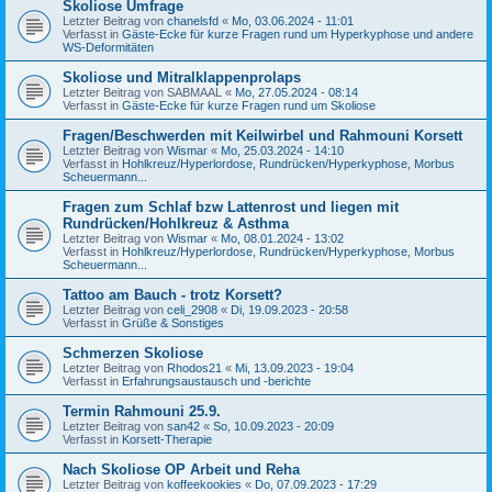
Skoliose Umfrage
Letzter Beitrag von
chanelsfd
«
Mo, 03.06.2024 - 11:01
Verfasst in
Gäste-Ecke für kurze Fragen rund um Hyperkyphose und andere
WS-Deformitäten
Skoliose und Mitralklappenprolaps
Letzter Beitrag von
SABMAAL
«
Mo, 27.05.2024 - 08:14
Verfasst in
Gäste-Ecke für kurze Fragen rund um Skoliose
Fragen/Beschwerden mit Keilwirbel und Rahmouni Korsett
Letzter Beitrag von
Wismar
«
Mo, 25.03.2024 - 14:10
Verfasst in
Hohlkreuz/Hyperlordose, Rundrücken/Hyperkyphose, Morbus
Scheuermann...
Fragen zum Schlaf bzw Lattenrost und liegen mit
Rundrücken/Hohlkreuz & Asthma
Letzter Beitrag von
Wismar
«
Mo, 08.01.2024 - 13:02
Verfasst in
Hohlkreuz/Hyperlordose, Rundrücken/Hyperkyphose, Morbus
Scheuermann...
Tattoo am Bauch - trotz Korsett?
Letzter Beitrag von
celi_2908
«
Di, 19.09.2023 - 20:58
Verfasst in
Grüße & Sonstiges
Schmerzen Skoliose
Letzter Beitrag von
Rhodos21
«
Mi, 13.09.2023 - 19:04
Verfasst in
Erfahrungsaustausch und -berichte
Termin Rahmouni 25.9.
Letzter Beitrag von
san42
«
So, 10.09.2023 - 20:09
Verfasst in
Korsett-Therapie
Nach Skoliose OP Arbeit und Reha
Letzter Beitrag von
koffeekookies
«
Do, 07.09.2023 - 17:29