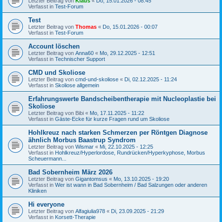
Letzter Beitrag von
Klaus
«
Do, 15.01.2026 - 08:45
Verfasst in
Test-Forum
Test
Letzter Beitrag von
Thomas
«
Do, 15.01.2026 - 00:07
Verfasst in
Test-Forum
Account löschen
Letzter Beitrag von
Anna60
«
Mo, 29.12.2025 - 12:51
Verfasst in
Technischer Support
CMD und Skoliose
Letzter Beitrag von
cmd-und-skoliose
«
Di, 02.12.2025 - 11:24
Verfasst in
Skoliose allgemein
Erfahrungswerte Bandscheibentherapie mit Nucleoplastie bei
Skoliose
Letzter Beitrag von
Bibi
«
Mo, 17.11.2025 - 11:22
Verfasst in
Gäste-Ecke für kurze Fragen rund um Skoliose
Hohlkreuz nach starken Schmerzen per Röntgen Diagnose
ähnlich Morbus Baastrup Syndrom
Letzter Beitrag von
Wismar
«
Mi, 22.10.2025 - 12:25
Verfasst in
Hohlkreuz/Hyperlordose, Rundrücken/Hyperkyphose, Morbus
Scheuermann...
Bad Sobernheim März 2026
Letzter Beitrag von
Gigantomsus
«
Mo, 13.10.2025 - 19:20
Verfasst in
Wer ist wann in Bad Sobernheim / Bad Salzungen oder anderen
Kliniken
Hi everyone
Letzter Beitrag von
Alfagiulia978
«
Di, 23.09.2025 - 21:29
Verfasst in
Korsett-Therapie