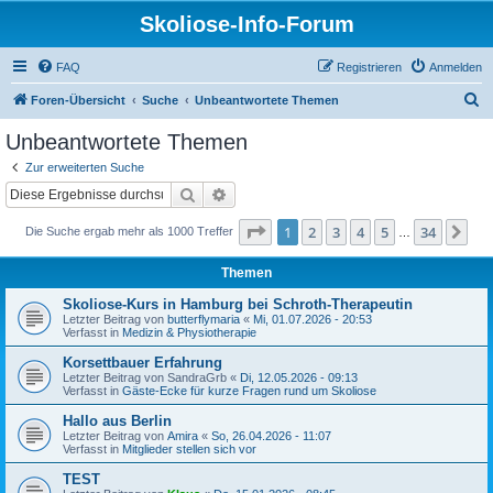
Skoliose-Info-Forum
FAQ
Registrieren
Anmelden
S
Foren-Übersicht
Suche
Unbeantwortete Themen
u
Unbeantwortete Themen
c
Zur erweiterten Suche
h
Suche
Erweiterte Suche
e
Seite
1
von
34
1
2
3
4
5
34
Nä
Die Suche ergab mehr als 1000 Treffer
…
Themen
Skoliose-Kurs in Hamburg bei Schroth-Therapeutin
Letzter Beitrag von
butterflymaria
«
Mi, 01.07.2026 - 20:53
Verfasst in
Medizin & Physiotherapie
Korsettbauer Erfahrung
Letzter Beitrag von
SandraGrb
«
Di, 12.05.2026 - 09:13
Verfasst in
Gäste-Ecke für kurze Fragen rund um Skoliose
Hallo aus Berlin
Letzter Beitrag von
Amira
«
So, 26.04.2026 - 11:07
Verfasst in
Mitglieder stellen sich vor
TEST