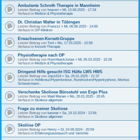
Ambulante Schroth Therapie in Mannheim
Letzter Beitrag von
heaven
«
Mi, 13.08.2025 - 17:34
Verfasst in
Medizin & Physiotherapie
Dr. Christian Walter in Tübingen
Letzter Beitrag von
Franzzz
«
Mi, 06.08.2025 - 14:00
Verfasst in
OP-Kliniken
Erwachsenen-Korsett-Gruppe
Letzter Beitrag von
Toni
«
Mo, 17.03.2025 - 10:58
Verfasst in
Korsett-Therapie
Physiotherapie nach OP
Letzter Beitrag von
HunchbackJonas
«
Mi, 05.03.2025 - 10:28
Verfasst in
Medizin & Physiotherapie
Dringend Hilfe gesucht ISG Hüfte LWS HWS
Letzter Beitrag von
Jojo1619
«
Sa, 25.01.2025 - 21:37
Verfasst in
Hohlkreuz/Hyperlordose, Rundrücken/Hyperkyphose, Morbus
Scheuermann...
Verschenke Skoliose Bürostuhl von Ergo Plus
Letzter Beitrag von
Maid Marian
«
Mo, 20.01.2025 - 18:45
Verfasst in
Skoliose allgemein
Frage zu meiner Skoliose
Letzter Beitrag von
basinat
«
Sa, 19.10.2024 - 12:56
Verfasst in
Skoliose allgemein
Skoliise OP
Letzter Beitrag von
Henry
«
Di, 24.09.2024 - 20:59
Verfasst in
Erfahrungsaustausch und -berichte