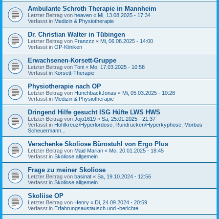
Ambulante Schroth Therapie in Mannheim
Letzter Beitrag von
heaven
«
Mi, 13.08.2025 - 17:34
Verfasst in
Medizin & Physiotherapie
Dr. Christian Walter in Tübingen
Letzter Beitrag von
Franzzz
«
Mi, 06.08.2025 - 14:00
Verfasst in
OP-Kliniken
Erwachsenen-Korsett-Gruppe
Letzter Beitrag von
Toni
«
Mo, 17.03.2025 - 10:58
Verfasst in
Korsett-Therapie
Physiotherapie nach OP
Letzter Beitrag von
HunchbackJonas
«
Mi, 05.03.2025 - 10:28
Verfasst in
Medizin & Physiotherapie
Dringend Hilfe gesucht ISG Hüfte LWS HWS
Letzter Beitrag von
Jojo1619
«
Sa, 25.01.2025 - 21:37
Verfasst in
Hohlkreuz/Hyperlordose, Rundrücken/Hyperkyphose, Morbus
Scheuermann...
Verschenke Skoliose Bürostuhl von Ergo Plus
Letzter Beitrag von
Maid Marian
«
Mo, 20.01.2025 - 18:45
Verfasst in
Skoliose allgemein
Frage zu meiner Skoliose
Letzter Beitrag von
basinat
«
Sa, 19.10.2024 - 12:56
Verfasst in
Skoliose allgemein
Skoliise OP
Letzter Beitrag von
Henry
«
Di, 24.09.2024 - 20:59
Verfasst in
Erfahrungsaustausch und -berichte