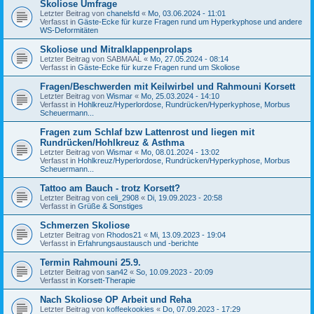
Skoliose Umfrage
Letzter Beitrag von
chanelsfd
«
Mo, 03.06.2024 - 11:01
Verfasst in
Gäste-Ecke für kurze Fragen rund um Hyperkyphose und andere
WS-Deformitäten
Skoliose und Mitralklappenprolaps
Letzter Beitrag von
SABMAAL
«
Mo, 27.05.2024 - 08:14
Verfasst in
Gäste-Ecke für kurze Fragen rund um Skoliose
Fragen/Beschwerden mit Keilwirbel und Rahmouni Korsett
Letzter Beitrag von
Wismar
«
Mo, 25.03.2024 - 14:10
Verfasst in
Hohlkreuz/Hyperlordose, Rundrücken/Hyperkyphose, Morbus
Scheuermann...
Fragen zum Schlaf bzw Lattenrost und liegen mit
Rundrücken/Hohlkreuz & Asthma
Letzter Beitrag von
Wismar
«
Mo, 08.01.2024 - 13:02
Verfasst in
Hohlkreuz/Hyperlordose, Rundrücken/Hyperkyphose, Morbus
Scheuermann...
Tattoo am Bauch - trotz Korsett?
Letzter Beitrag von
celi_2908
«
Di, 19.09.2023 - 20:58
Verfasst in
Grüße & Sonstiges
Schmerzen Skoliose
Letzter Beitrag von
Rhodos21
«
Mi, 13.09.2023 - 19:04
Verfasst in
Erfahrungsaustausch und -berichte
Termin Rahmouni 25.9.
Letzter Beitrag von
san42
«
So, 10.09.2023 - 20:09
Verfasst in
Korsett-Therapie
Nach Skoliose OP Arbeit und Reha
Letzter Beitrag von
koffeekookies
«
Do, 07.09.2023 - 17:29