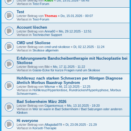
Letzter Beitrag von
Klaus
«
Do, 15.01.2026 - 08:45
Verfasst in
Test-Forum
Test
Letzter Beitrag von
Thomas
«
Do, 15.01.2026 - 00:07
Verfasst in
Test-Forum
Account löschen
Letzter Beitrag von
Anna60
«
Mo, 29.12.2025 - 12:51
Verfasst in
Technischer Support
CMD und Skoliose
Letzter Beitrag von
cmd-und-skoliose
«
Di, 02.12.2025 - 11:24
Verfasst in
Skoliose allgemein
Erfahrungswerte Bandscheibentherapie mit Nucleoplastie bei
Skoliose
Letzter Beitrag von
Bibi
«
Mo, 17.11.2025 - 11:22
Verfasst in
Gäste-Ecke für kurze Fragen rund um Skoliose
Hohlkreuz nach starken Schmerzen per Röntgen Diagnose
ähnlich Morbus Baastrup Syndrom
Letzter Beitrag von
Wismar
«
Mi, 22.10.2025 - 12:25
Verfasst in
Hohlkreuz/Hyperlordose, Rundrücken/Hyperkyphose, Morbus
Scheuermann...
Bad Sobernheim März 2026
Letzter Beitrag von
Gigantomsus
«
Mo, 13.10.2025 - 19:20
Verfasst in
Wer ist wann in Bad Sobernheim / Bad Salzungen oder anderen
Kliniken
Hi everyone
Letzter Beitrag von
Alfagiulia978
«
Di, 23.09.2025 - 21:29
Verfasst in
Korsett-Therapie