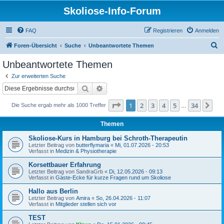
Skoliose-Info-Forum
FAQ
Registrieren
Anmelden
S
Foren-Übersicht
Suche
Unbeantwortete Themen
u
Unbeantwortete Themen
c
Zur erweiterten Suche
h
Suche
Erweiterte Suche
e
Seite
1
von
34
1
2
3
4
5
34
Nä
Die Suche ergab mehr als 1000 Treffer
…
Themen
Skoliose-Kurs in Hamburg bei Schroth-Therapeutin
Letzter Beitrag von
butterflymaria
«
Mi, 01.07.2026 - 20:53
Verfasst in
Medizin & Physiotherapie
Korsettbauer Erfahrung
Letzter Beitrag von
SandraGrb
«
Di, 12.05.2026 - 09:13
Verfasst in
Gäste-Ecke für kurze Fragen rund um Skoliose
Hallo aus Berlin
Letzter Beitrag von
Amira
«
So, 26.04.2026 - 11:07
Verfasst in
Mitglieder stellen sich vor
TEST