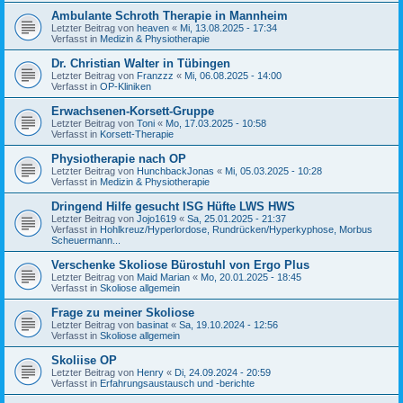
Ambulante Schroth Therapie in Mannheim
Letzter Beitrag von
heaven
«
Mi, 13.08.2025 - 17:34
Verfasst in
Medizin & Physiotherapie
Dr. Christian Walter in Tübingen
Letzter Beitrag von
Franzzz
«
Mi, 06.08.2025 - 14:00
Verfasst in
OP-Kliniken
Erwachsenen-Korsett-Gruppe
Letzter Beitrag von
Toni
«
Mo, 17.03.2025 - 10:58
Verfasst in
Korsett-Therapie
Physiotherapie nach OP
Letzter Beitrag von
HunchbackJonas
«
Mi, 05.03.2025 - 10:28
Verfasst in
Medizin & Physiotherapie
Dringend Hilfe gesucht ISG Hüfte LWS HWS
Letzter Beitrag von
Jojo1619
«
Sa, 25.01.2025 - 21:37
Verfasst in
Hohlkreuz/Hyperlordose, Rundrücken/Hyperkyphose, Morbus
Scheuermann...
Verschenke Skoliose Bürostuhl von Ergo Plus
Letzter Beitrag von
Maid Marian
«
Mo, 20.01.2025 - 18:45
Verfasst in
Skoliose allgemein
Frage zu meiner Skoliose
Letzter Beitrag von
basinat
«
Sa, 19.10.2024 - 12:56
Verfasst in
Skoliose allgemein
Skoliise OP
Letzter Beitrag von
Henry
«
Di, 24.09.2024 - 20:59
Verfasst in
Erfahrungsaustausch und -berichte