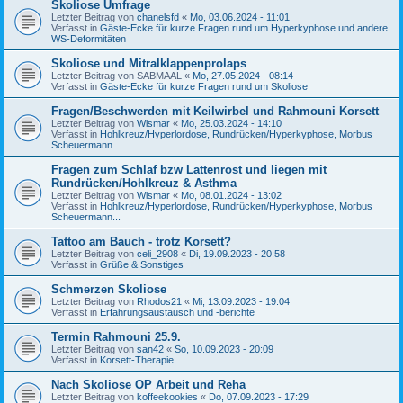
Skoliose Umfrage
Letzter Beitrag von
chanelsfd
«
Mo, 03.06.2024 - 11:01
Verfasst in
Gäste-Ecke für kurze Fragen rund um Hyperkyphose und andere
WS-Deformitäten
Skoliose und Mitralklappenprolaps
Letzter Beitrag von
SABMAAL
«
Mo, 27.05.2024 - 08:14
Verfasst in
Gäste-Ecke für kurze Fragen rund um Skoliose
Fragen/Beschwerden mit Keilwirbel und Rahmouni Korsett
Letzter Beitrag von
Wismar
«
Mo, 25.03.2024 - 14:10
Verfasst in
Hohlkreuz/Hyperlordose, Rundrücken/Hyperkyphose, Morbus
Scheuermann...
Fragen zum Schlaf bzw Lattenrost und liegen mit
Rundrücken/Hohlkreuz & Asthma
Letzter Beitrag von
Wismar
«
Mo, 08.01.2024 - 13:02
Verfasst in
Hohlkreuz/Hyperlordose, Rundrücken/Hyperkyphose, Morbus
Scheuermann...
Tattoo am Bauch - trotz Korsett?
Letzter Beitrag von
celi_2908
«
Di, 19.09.2023 - 20:58
Verfasst in
Grüße & Sonstiges
Schmerzen Skoliose
Letzter Beitrag von
Rhodos21
«
Mi, 13.09.2023 - 19:04
Verfasst in
Erfahrungsaustausch und -berichte
Termin Rahmouni 25.9.
Letzter Beitrag von
san42
«
So, 10.09.2023 - 20:09
Verfasst in
Korsett-Therapie
Nach Skoliose OP Arbeit und Reha
Letzter Beitrag von
koffeekookies
«
Do, 07.09.2023 - 17:29