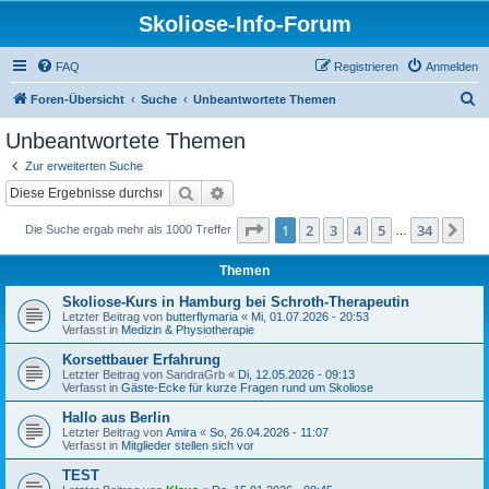
Skoliose-Info-Forum
FAQ
Registrieren
Anmelden
S
Foren-Übersicht
Suche
Unbeantwortete Themen
u
Unbeantwortete Themen
c
Zur erweiterten Suche
h
Suche
Erweiterte Suche
e
Seite
1
von
34
1
2
3
4
5
34
Nä
Die Suche ergab mehr als 1000 Treffer
…
Themen
Skoliose-Kurs in Hamburg bei Schroth-Therapeutin
Letzter Beitrag von
butterflymaria
«
Mi, 01.07.2026 - 20:53
Verfasst in
Medizin & Physiotherapie
Korsettbauer Erfahrung
Letzter Beitrag von
SandraGrb
«
Di, 12.05.2026 - 09:13
Verfasst in
Gäste-Ecke für kurze Fragen rund um Skoliose
Hallo aus Berlin
Letzter Beitrag von
Amira
«
So, 26.04.2026 - 11:07
Verfasst in
Mitglieder stellen sich vor
TEST