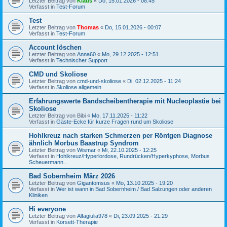
Letzter Beitrag von
Klaus
«
Do, 15.01.2026 - 08:45
Verfasst in
Test-Forum
Test
Letzter Beitrag von
Thomas
«
Do, 15.01.2026 - 00:07
Verfasst in
Test-Forum
Account löschen
Letzter Beitrag von
Anna60
«
Mo, 29.12.2025 - 12:51
Verfasst in
Technischer Support
CMD und Skoliose
Letzter Beitrag von
cmd-und-skoliose
«
Di, 02.12.2025 - 11:24
Verfasst in
Skoliose allgemein
Erfahrungswerte Bandscheibentherapie mit Nucleoplastie bei
Skoliose
Letzter Beitrag von
Bibi
«
Mo, 17.11.2025 - 11:22
Verfasst in
Gäste-Ecke für kurze Fragen rund um Skoliose
Hohlkreuz nach starken Schmerzen per Röntgen Diagnose
ähnlich Morbus Baastrup Syndrom
Letzter Beitrag von
Wismar
«
Mi, 22.10.2025 - 12:25
Verfasst in
Hohlkreuz/Hyperlordose, Rundrücken/Hyperkyphose, Morbus
Scheuermann...
Bad Sobernheim März 2026
Letzter Beitrag von
Gigantomsus
«
Mo, 13.10.2025 - 19:20
Verfasst in
Wer ist wann in Bad Sobernheim / Bad Salzungen oder anderen
Kliniken
Hi everyone
Letzter Beitrag von
Alfagiulia978
«
Di, 23.09.2025 - 21:29
Verfasst in
Korsett-Therapie