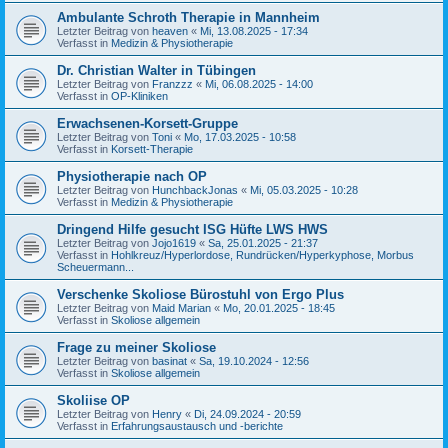
Ambulante Schroth Therapie in Mannheim
Letzter Beitrag von
heaven
«
Mi, 13.08.2025 - 17:34
Verfasst in
Medizin & Physiotherapie
Dr. Christian Walter in Tübingen
Letzter Beitrag von
Franzzz
«
Mi, 06.08.2025 - 14:00
Verfasst in
OP-Kliniken
Erwachsenen-Korsett-Gruppe
Letzter Beitrag von
Toni
«
Mo, 17.03.2025 - 10:58
Verfasst in
Korsett-Therapie
Physiotherapie nach OP
Letzter Beitrag von
HunchbackJonas
«
Mi, 05.03.2025 - 10:28
Verfasst in
Medizin & Physiotherapie
Dringend Hilfe gesucht ISG Hüfte LWS HWS
Letzter Beitrag von
Jojo1619
«
Sa, 25.01.2025 - 21:37
Verfasst in
Hohlkreuz/Hyperlordose, Rundrücken/Hyperkyphose, Morbus
Scheuermann...
Verschenke Skoliose Bürostuhl von Ergo Plus
Letzter Beitrag von
Maid Marian
«
Mo, 20.01.2025 - 18:45
Verfasst in
Skoliose allgemein
Frage zu meiner Skoliose
Letzter Beitrag von
basinat
«
Sa, 19.10.2024 - 12:56
Verfasst in
Skoliose allgemein
Skoliise OP
Letzter Beitrag von
Henry
«
Di, 24.09.2024 - 20:59
Verfasst in
Erfahrungsaustausch und -berichte