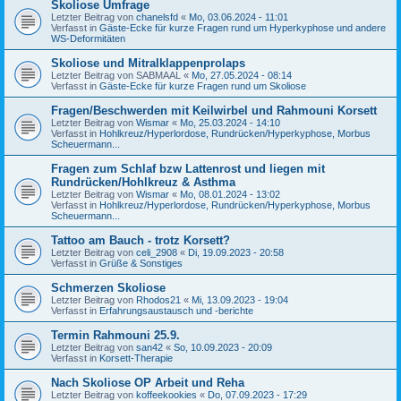
Skoliose Umfrage
Letzter Beitrag von
chanelsfd
«
Mo, 03.06.2024 - 11:01
Verfasst in
Gäste-Ecke für kurze Fragen rund um Hyperkyphose und andere
WS-Deformitäten
Skoliose und Mitralklappenprolaps
Letzter Beitrag von
SABMAAL
«
Mo, 27.05.2024 - 08:14
Verfasst in
Gäste-Ecke für kurze Fragen rund um Skoliose
Fragen/Beschwerden mit Keilwirbel und Rahmouni Korsett
Letzter Beitrag von
Wismar
«
Mo, 25.03.2024 - 14:10
Verfasst in
Hohlkreuz/Hyperlordose, Rundrücken/Hyperkyphose, Morbus
Scheuermann...
Fragen zum Schlaf bzw Lattenrost und liegen mit
Rundrücken/Hohlkreuz & Asthma
Letzter Beitrag von
Wismar
«
Mo, 08.01.2024 - 13:02
Verfasst in
Hohlkreuz/Hyperlordose, Rundrücken/Hyperkyphose, Morbus
Scheuermann...
Tattoo am Bauch - trotz Korsett?
Letzter Beitrag von
celi_2908
«
Di, 19.09.2023 - 20:58
Verfasst in
Grüße & Sonstiges
Schmerzen Skoliose
Letzter Beitrag von
Rhodos21
«
Mi, 13.09.2023 - 19:04
Verfasst in
Erfahrungsaustausch und -berichte
Termin Rahmouni 25.9.
Letzter Beitrag von
san42
«
So, 10.09.2023 - 20:09
Verfasst in
Korsett-Therapie
Nach Skoliose OP Arbeit und Reha
Letzter Beitrag von
koffeekookies
«
Do, 07.09.2023 - 17:29