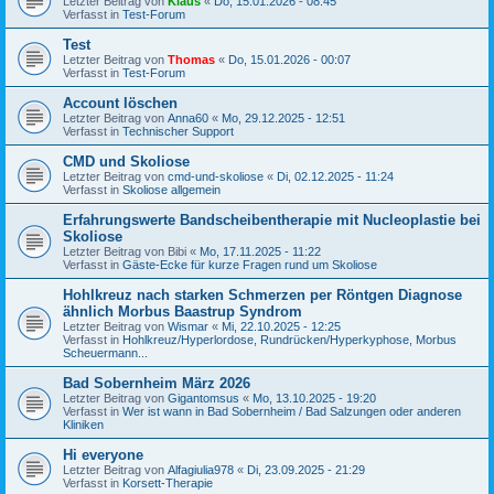
Letzter Beitrag von
Klaus
«
Do, 15.01.2026 - 08:45
Verfasst in
Test-Forum
Test
Letzter Beitrag von
Thomas
«
Do, 15.01.2026 - 00:07
Verfasst in
Test-Forum
Account löschen
Letzter Beitrag von
Anna60
«
Mo, 29.12.2025 - 12:51
Verfasst in
Technischer Support
CMD und Skoliose
Letzter Beitrag von
cmd-und-skoliose
«
Di, 02.12.2025 - 11:24
Verfasst in
Skoliose allgemein
Erfahrungswerte Bandscheibentherapie mit Nucleoplastie bei
Skoliose
Letzter Beitrag von
Bibi
«
Mo, 17.11.2025 - 11:22
Verfasst in
Gäste-Ecke für kurze Fragen rund um Skoliose
Hohlkreuz nach starken Schmerzen per Röntgen Diagnose
ähnlich Morbus Baastrup Syndrom
Letzter Beitrag von
Wismar
«
Mi, 22.10.2025 - 12:25
Verfasst in
Hohlkreuz/Hyperlordose, Rundrücken/Hyperkyphose, Morbus
Scheuermann...
Bad Sobernheim März 2026
Letzter Beitrag von
Gigantomsus
«
Mo, 13.10.2025 - 19:20
Verfasst in
Wer ist wann in Bad Sobernheim / Bad Salzungen oder anderen
Kliniken
Hi everyone
Letzter Beitrag von
Alfagiulia978
«
Di, 23.09.2025 - 21:29
Verfasst in
Korsett-Therapie