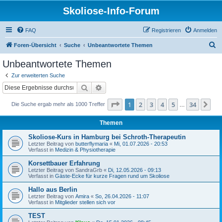
Skoliose-Info-Forum
FAQ
Registrieren
Anmelden
S
Foren-Übersicht
Suche
Unbeantwortete Themen
u
Unbeantwortete Themen
c
Zur erweiterten Suche
h
Suche
Erweiterte Suche
e
Seite
1
von
34
1
2
3
4
5
34
Nä
Die Suche ergab mehr als 1000 Treffer
…
Themen
Skoliose-Kurs in Hamburg bei Schroth-Therapeutin
Letzter Beitrag von
butterflymaria
«
Mi, 01.07.2026 - 20:53
Verfasst in
Medizin & Physiotherapie
Korsettbauer Erfahrung
Letzter Beitrag von
SandraGrb
«
Di, 12.05.2026 - 09:13
Verfasst in
Gäste-Ecke für kurze Fragen rund um Skoliose
Hallo aus Berlin
Letzter Beitrag von
Amira
«
So, 26.04.2026 - 11:07
Verfasst in
Mitglieder stellen sich vor
TEST