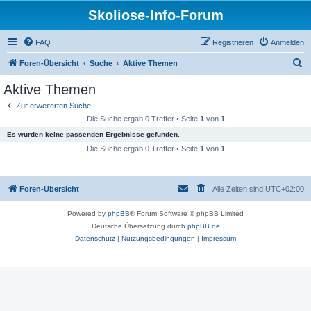
Skoliose-Info-Forum
FAQ
Registrieren
Anmelden
S
Foren-Übersicht
Suche
Aktive Themen
u
Aktive Themen
c
Zur erweiterten Suche
h
Die Suche ergab 0 Treffer • Seite
1
von
1
e
Es wurden keine passenden Ergebnisse gefunden.
Die Suche ergab 0 Treffer • Seite
1
von
1
Foren-Übersicht
Alle Zeiten sind
UTC+02:00
Powered by
phpBB
® Forum Software © phpBB Limited
Deutsche Übersetzung durch
phpBB.de
Datenschutz
|
Nutzungsbedingungen
|
Impressum