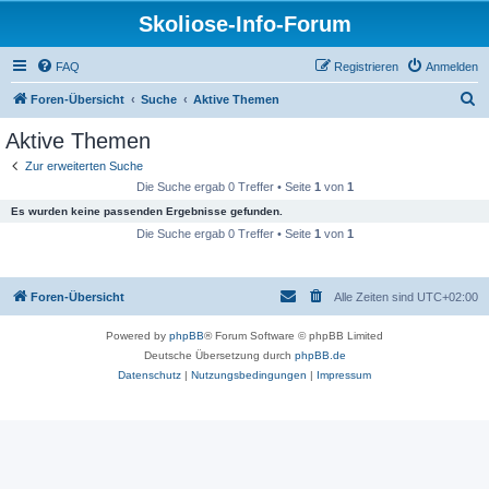
Skoliose-Info-Forum
FAQ
Registrieren
Anmelden
S
Foren-Übersicht
Suche
Aktive Themen
u
Aktive Themen
c
Zur erweiterten Suche
h
Die Suche ergab 0 Treffer • Seite
1
von
1
e
Es wurden keine passenden Ergebnisse gefunden.
Die Suche ergab 0 Treffer • Seite
1
von
1
Foren-Übersicht
Alle Zeiten sind
UTC+02:00
Powered by
phpBB
® Forum Software © phpBB Limited
Deutsche Übersetzung durch
phpBB.de
Datenschutz
|
Nutzungsbedingungen
|
Impressum