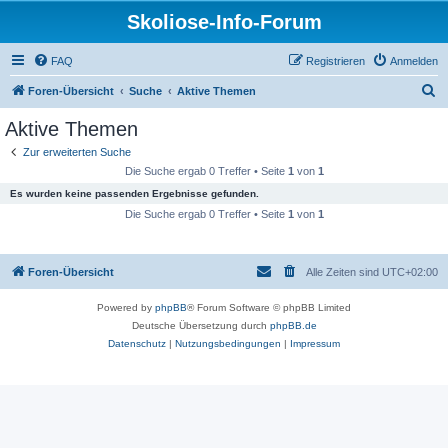
Skoliose-Info-Forum
FAQ
Registrieren
Anmelden
S
Foren-Übersicht
Suche
Aktive Themen
u
Aktive Themen
c
Zur erweiterten Suche
h
Die Suche ergab 0 Treffer • Seite
1
von
1
e
Es wurden keine passenden Ergebnisse gefunden.
Die Suche ergab 0 Treffer • Seite
1
von
1
Foren-Übersicht
Alle Zeiten sind
UTC+02:00
Powered by
phpBB
® Forum Software © phpBB Limited
Deutsche Übersetzung durch
phpBB.de
Datenschutz
|
Nutzungsbedingungen
|
Impressum