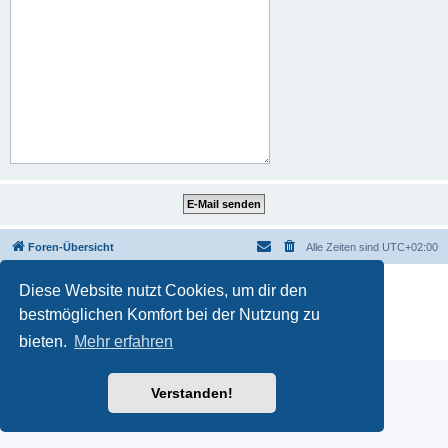
Foren-Übersicht
Alle Zeiten sind
UTC+02:00
Powered by
phpBB
® Forum Software © phpBB Limited
Diese Website nutzt Cookies, um dir den
Deutsche Übersetzung durch
phpBB.de
bestmöglichen Komfort bei der Nutzung zu
Datenschutz
|
Nutzungsbedingungen
|
Impressum
bieten.
Mehr erfahren
Verstanden!