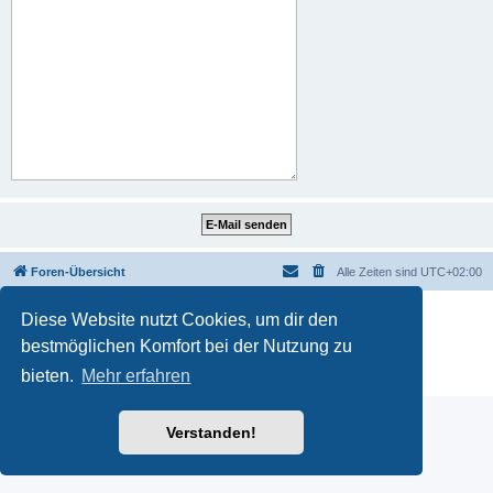
Foren-Übersicht
Alle Zeiten sind
UTC+02:00
Powered by
phpBB
® Forum Software © phpBB Limited
Diese Website nutzt Cookies, um dir den
Deutsche Übersetzung durch
phpBB.de
bestmöglichen Komfort bei der Nutzung zu
Datenschutz
|
Nutzungsbedingungen
|
Impressum
bieten.
Mehr erfahren
Verstanden!