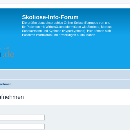
Skoliose-Info-Forum
Die größte deutschsprachige Online-Selbsthilfegruppe von und
für Patienten mit Wirbelsäulendeformitäten wie Skoliose, Morbus
Scheuermann und Kyphose (Hyperkyphose). Hier können sich
Patienten informieren und Erfahrungen austauschen.
fnehmen
aufnehmen