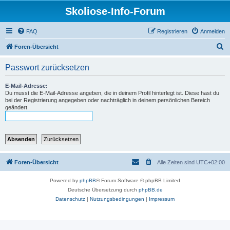
Skoliose-Info-Forum
FAQ
Registrieren
Anmelden
S
Foren-Übersicht
u
Passwort zurücksetzen
c
h
E-Mail-Adresse:
Du musst die E-Mail-Adresse angeben, die in deinem Profil hinterlegt ist. Diese hast du
e
bei der Registrierung angegeben oder nachträglich in deinem persönlichen Bereich
geändert.
Foren-Übersicht
Alle Zeiten sind
UTC+02:00
Powered by
phpBB
® Forum Software © phpBB Limited
Deutsche Übersetzung durch
phpBB.de
Datenschutz
|
Nutzungsbedingungen
|
Impressum