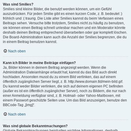
Was sind Smilies?
Smilies sind kleine Bilder, die benutzt werden können, um ein Gefühl
auszudrücken. Für jeden Smilie gibt es einen kurzen Code, z. B. bedeutet :)
fröhlich und :( traurig. Die Liste aller Smilies kannst du beim Verfassen eines
Beitrags sehen. Versuche bitte trotzdem, Smilies nicht zu häufig zu benutzen,
sie können einen Beitrag schnell unlesbar machen und ein Moderator könnte
deshalb deinen Beitrag entsprechend überarbeiten oder gar komplett löschen.
Die Board-Administration kann auch die Anzahl der Smilies begrenzen, die du
in einem Beitrag benutzen kannst.
Nach oben
Kann ich Bilder in meine Beiträge einfügen?
Ja, Bilder können in deinem Beitrag angezeigt werden. Wenn die
Administration Dateianhänge erlaubt hat, kannst du das Bild auch direkt
hochladen. Ansonsten musst du zu einem Bild verlinken, das auf einem
öffentlich zugänglichen Server liegt, z. B. http://www.domain.tld/mein-bild.gif.
Du kannst weder Bilder verlinken, die sich auf deinem eigenen PC befinden
(außer es ist ein öffentlich zugänglicher Server), noch zu Bildern, die nur nach
einer Anmeldung verfügbar sind, z. B. Hotmail- oder Yahoo-Mailboxen, mit
einem Passwort geschützte Seiten usw. Um das Bild anzuzeigen, benutze den
BBCode-Tag „[img]“.
Nach oben
Was sind globale Bekanntmachungen?
Globale Bekanntmachungen beinhalten wichtige Informationen, deshalb