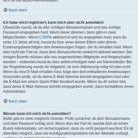
dich an die Board-Administration.
Nach oben
Ich habe mich registriert, kann mich aber nicht anmelden!
Überprüfe zuerst, ob du den richtigen Benutzernamen und das richtige
Passwort eingegeben hast. Wenn diese stimmen, dann gibt es zwei
Möglichkeiten. Wenn
COPPA
aktiviert ist und du angegeben hast, dass du
unter 13 Jahre alt bist, musst du bzw. einer deiner Eltern oder deiner
Erziehungsberechtigten den Anweisungen folgen, die du erhalten hast. Wenn
dies nicht der Fall ist, muss dein Benutzerkonto vielleicht aktiviert werden. Bei
einigen Boards müssen alle neu angemeldeten Mitglieder erst freigeschaltet
werden – entweder musst du dies selbst erledigen oder ein Administrator. Bei
der Registrierung wurde dir mitgeteilt, ob eine Aktivierung nötig ist oder nicht.
Wenn du eine E-Mail erhalten hast, folge den dort enthaltenen Anweisungen.
Ansonsten prüfe, ob du deine E-Mail-Adresse korrekt eingegeben hast oder
die E-Mail von einem Spam-Filter blockiert wurde. Wenn du dir sicher bist,
dass deine E-Mail-Adresse korrekt eingegeben wurde, dann kontaktiere einen
Administrator.
Nach oben
Warum kann ich mich nicht anmelden?
Dafür gibt es viele mögliche Gründe. Prüfe zunächst, ob dein Benutzername
und dein Passwort richtig sind. Wenn dies der Fall ist, wende dich an einen
Board-Administrator, um sicherzugehen, dass du nicht gesperrt wurdest. Es ist
ebenfalls möglich, dass ein Konfigurationsproblem mit der Website vorliegt,