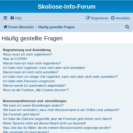
Skoliose-Info-Forum
FAQ
Registrieren
Anmelden
S
Foren-Übersicht
Häufig gestellte Fragen
u
Häufig gestellte Fragen
c
h
Registrierung und Anmeldung
Wozu muss ich mich registrieren?
e
Was ist COPPA?
Warum kann ich mich nicht registrieren?
Ich habe mich registriert, kann mich aber nicht anmelden!
Warum kann ich mich nicht anmelden?
Ich habe mich vor einiger Zeit registriert, kann mich aber nicht mehr anmelden?!
Ich habe mein Passwort vergessen!
Warum werde ich automatisch abgemeldet?
Wozu ist die Funktion „Alle Cookies löschen“?
Benutzerpräferenzen und -einstellungen
Wie kann ich meine Einstellungen ändern?
Wie kann ich verhindern, dass mein Benutzername in der Online-Liste auftaucht?
Die Forenuhr geht falsch!
Ich habe die Zeitzone eingestellt, aber die Forenuhr geht immer noch falsch!
Meine Sprache steht auf diesem Board nicht zur Auswahl!
Was sind das für Bilder, die bei meinem Benutzernamen angezeigt werden?
Wie verwende ich einen Avatar?