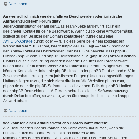
Nach oben
An wen soll ich mich wenden, falls es Beschwerden oder juristische
Anfragen zu diesem Forum gibt?
Jeder Administrator, der auf der „Das Team“-Seite aufgeführt ist, ist ein
geeigneter Kontakt für deine Beschwerde. Wenn du so keine Antwort erhältst,
solltest du den Besitzer der Domain kontaktieren (führe dazu eine
„WHOIS“-Abfrage
durch) oder — falls diese Seite bei einem kostenlosen
Webhoster wie z. B. Yahoo!, free.fr, funpic.de usw. liegt — den Support oder
den Abuse-Kontakt des betreffenden Dienstes. Bitte beachte, dass phpBB
Limited (phpBB.com) und phpBB Deutschland e. V. (phpBB.de)
absolut keinen
Einfluss
auf die Benutzung oder den oder die Benutzer der Forensoftware
haben und dafür in keiner Weise zur Verantwortung herangezogen werden
können. Kontaktiere daher nie phpBB Limited oder phpBB Deutschland e. V. in
Zusammenhang mit jeglichen juristischen Fragen (Unterlassungserklärungen,
Haftungsfragen usw.), die
sich nicht direkt
auf die Websiten phpbb.com,
phpbb.de oder die phpBB-Software selbst beziehen. Falls du phpBB Limited
oder phpBB Deutschland e. V. E-Mails schreibst, die die
Softwarenutzung
durch Dritte
betreffen, so wirst du, wenn überhaupt, höchstens eine knappe
Antwort erhalten.
Nach oben
Wie kann ich einen Administrator des Boards kontaktieren?
Alle Benutzer des Boards können das Kontaktformular nutzen, wenn die
Funktion durch die Board-Administration aktiviert wurde.
Mitglieder des Boards können zusätzlich den Link „Das Team“ verwenden.