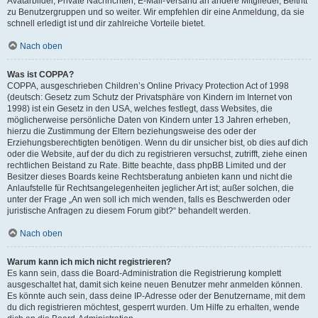
Avatarbilder, Private Nachrichten, E-Mail-Versand an andere Mitglieder, Beitritt
zu Benutzergruppen und so weiter. Wir empfehlen dir eine Anmeldung, da sie
schnell erledigt ist und dir zahlreiche Vorteile bietet.
Nach oben
Was ist COPPA?
COPPA, ausgeschrieben Children’s Online Privacy Protection Act of 1998
(deutsch: Gesetz zum Schutz der Privatsphäre von Kindern im Internet von
1998) ist ein Gesetz in den USA, welches festlegt, dass Websites, die
möglicherweise persönliche Daten von Kindern unter 13 Jahren erheben,
hierzu die Zustimmung der Eltern beziehungsweise des oder der
Erziehungsberechtigten benötigen. Wenn du dir unsicher bist, ob dies auf dich
oder die Website, auf der du dich zu registrieren versuchst, zutrifft, ziehe einen
rechtlichen Beistand zu Rate. Bitte beachte, dass phpBB Limited und der
Besitzer dieses Boards keine Rechtsberatung anbieten kann und nicht die
Anlaufstelle für Rechtsangelegenheiten jeglicher Art ist; außer solchen, die
unter der Frage „An wen soll ich mich wenden, falls es Beschwerden oder
juristische Anfragen zu diesem Forum gibt?“ behandelt werden.
Nach oben
Warum kann ich mich nicht registrieren?
Es kann sein, dass die Board-Administration die Registrierung komplett
ausgeschaltet hat, damit sich keine neuen Benutzer mehr anmelden können.
Es könnte auch sein, dass deine IP-Adresse oder der Benutzername, mit dem
du dich registrieren möchtest, gesperrt wurden. Um Hilfe zu erhalten, wende