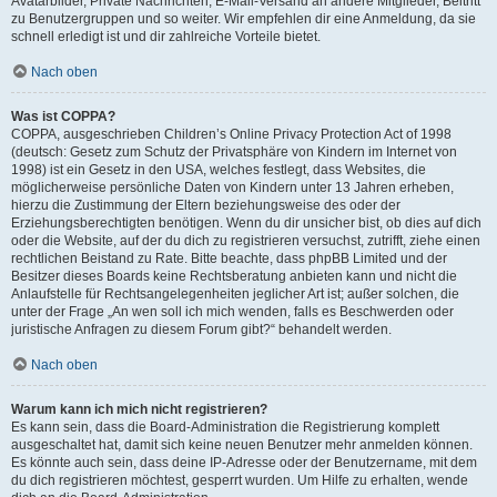
Avatarbilder, Private Nachrichten, E-Mail-Versand an andere Mitglieder, Beitritt
zu Benutzergruppen und so weiter. Wir empfehlen dir eine Anmeldung, da sie
schnell erledigt ist und dir zahlreiche Vorteile bietet.
Nach oben
Was ist COPPA?
COPPA, ausgeschrieben Children’s Online Privacy Protection Act of 1998
(deutsch: Gesetz zum Schutz der Privatsphäre von Kindern im Internet von
1998) ist ein Gesetz in den USA, welches festlegt, dass Websites, die
möglicherweise persönliche Daten von Kindern unter 13 Jahren erheben,
hierzu die Zustimmung der Eltern beziehungsweise des oder der
Erziehungsberechtigten benötigen. Wenn du dir unsicher bist, ob dies auf dich
oder die Website, auf der du dich zu registrieren versuchst, zutrifft, ziehe einen
rechtlichen Beistand zu Rate. Bitte beachte, dass phpBB Limited und der
Besitzer dieses Boards keine Rechtsberatung anbieten kann und nicht die
Anlaufstelle für Rechtsangelegenheiten jeglicher Art ist; außer solchen, die
unter der Frage „An wen soll ich mich wenden, falls es Beschwerden oder
juristische Anfragen zu diesem Forum gibt?“ behandelt werden.
Nach oben
Warum kann ich mich nicht registrieren?
Es kann sein, dass die Board-Administration die Registrierung komplett
ausgeschaltet hat, damit sich keine neuen Benutzer mehr anmelden können.
Es könnte auch sein, dass deine IP-Adresse oder der Benutzername, mit dem
du dich registrieren möchtest, gesperrt wurden. Um Hilfe zu erhalten, wende