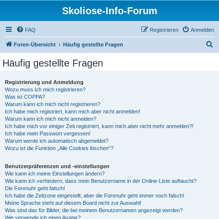
Skoliose-Info-Forum
FAQ
Registrieren
Anmelden
S
Foren-Übersicht
Häufig gestellte Fragen
u
Häufig gestellte Fragen
c
h
Registrierung und Anmeldung
Wozu muss ich mich registrieren?
e
Was ist COPPA?
Warum kann ich mich nicht registrieren?
Ich habe mich registriert, kann mich aber nicht anmelden!
Warum kann ich mich nicht anmelden?
Ich habe mich vor einiger Zeit registriert, kann mich aber nicht mehr anmelden?!
Ich habe mein Passwort vergessen!
Warum werde ich automatisch abgemeldet?
Wozu ist die Funktion „Alle Cookies löschen“?
Benutzerpräferenzen und -einstellungen
Wie kann ich meine Einstellungen ändern?
Wie kann ich verhindern, dass mein Benutzername in der Online-Liste auftaucht?
Die Forenuhr geht falsch!
Ich habe die Zeitzone eingestellt, aber die Forenuhr geht immer noch falsch!
Meine Sprache steht auf diesem Board nicht zur Auswahl!
Was sind das für Bilder, die bei meinem Benutzernamen angezeigt werden?
Wie verwende ich einen Avatar?