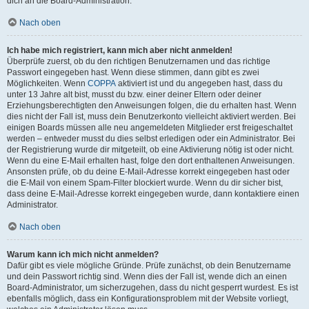
dich an die Board-Administration.
Nach oben
Ich habe mich registriert, kann mich aber nicht anmelden!
Überprüfe zuerst, ob du den richtigen Benutzernamen und das richtige
Passwort eingegeben hast. Wenn diese stimmen, dann gibt es zwei
Möglichkeiten. Wenn
COPPA
aktiviert ist und du angegeben hast, dass du
unter 13 Jahre alt bist, musst du bzw. einer deiner Eltern oder deiner
Erziehungsberechtigten den Anweisungen folgen, die du erhalten hast. Wenn
dies nicht der Fall ist, muss dein Benutzerkonto vielleicht aktiviert werden. Bei
einigen Boards müssen alle neu angemeldeten Mitglieder erst freigeschaltet
werden – entweder musst du dies selbst erledigen oder ein Administrator. Bei
der Registrierung wurde dir mitgeteilt, ob eine Aktivierung nötig ist oder nicht.
Wenn du eine E-Mail erhalten hast, folge den dort enthaltenen Anweisungen.
Ansonsten prüfe, ob du deine E-Mail-Adresse korrekt eingegeben hast oder
die E-Mail von einem Spam-Filter blockiert wurde. Wenn du dir sicher bist,
dass deine E-Mail-Adresse korrekt eingegeben wurde, dann kontaktiere einen
Administrator.
Nach oben
Warum kann ich mich nicht anmelden?
Dafür gibt es viele mögliche Gründe. Prüfe zunächst, ob dein Benutzername
und dein Passwort richtig sind. Wenn dies der Fall ist, wende dich an einen
Board-Administrator, um sicherzugehen, dass du nicht gesperrt wurdest. Es ist
ebenfalls möglich, dass ein Konfigurationsproblem mit der Website vorliegt,