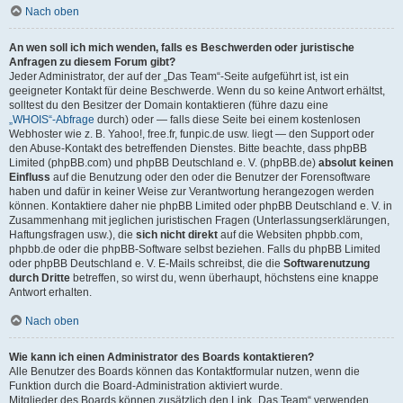
Nach oben
An wen soll ich mich wenden, falls es Beschwerden oder juristische
Anfragen zu diesem Forum gibt?
Jeder Administrator, der auf der „Das Team“-Seite aufgeführt ist, ist ein
geeigneter Kontakt für deine Beschwerde. Wenn du so keine Antwort erhältst,
solltest du den Besitzer der Domain kontaktieren (führe dazu eine
„WHOIS“-Abfrage
durch) oder — falls diese Seite bei einem kostenlosen
Webhoster wie z. B. Yahoo!, free.fr, funpic.de usw. liegt — den Support oder
den Abuse-Kontakt des betreffenden Dienstes. Bitte beachte, dass phpBB
Limited (phpBB.com) und phpBB Deutschland e. V. (phpBB.de)
absolut keinen
Einfluss
auf die Benutzung oder den oder die Benutzer der Forensoftware
haben und dafür in keiner Weise zur Verantwortung herangezogen werden
können. Kontaktiere daher nie phpBB Limited oder phpBB Deutschland e. V. in
Zusammenhang mit jeglichen juristischen Fragen (Unterlassungserklärungen,
Haftungsfragen usw.), die
sich nicht direkt
auf die Websiten phpbb.com,
phpbb.de oder die phpBB-Software selbst beziehen. Falls du phpBB Limited
oder phpBB Deutschland e. V. E-Mails schreibst, die die
Softwarenutzung
durch Dritte
betreffen, so wirst du, wenn überhaupt, höchstens eine knappe
Antwort erhalten.
Nach oben
Wie kann ich einen Administrator des Boards kontaktieren?
Alle Benutzer des Boards können das Kontaktformular nutzen, wenn die
Funktion durch die Board-Administration aktiviert wurde.
Mitglieder des Boards können zusätzlich den Link „Das Team“ verwenden.