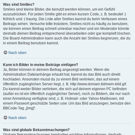
Was sind Smilies?
Smilies sind kleine Bilder, die benutzt werden können, um ein Gefühl
auszudrücken. Für jeden Smilie gibt es einen kurzen Code, z. B. bedeutet :)
fröhlich und :( traurig. Die Liste aller Smilies kannst du beim Verfassen eines
Beitrags sehen. Versuche bitte trotzdem, Smilies nicht zu häufig zu benutzen,
sie können einen Beitrag schnell unlesbar machen und ein Moderator könnte
deshalb deinen Beitrag entsprechend überarbeiten oder gar komplett löschen.
Die Board-Administration kann auch die Anzahl der Smilies begrenzen, die du
in einem Beitrag benutzen kannst.
Nach oben
Kann ich Bilder in meine Beiträge einfügen?
Ja, Bilder können in deinem Beitrag angezeigt werden. Wenn die
Administration Dateianhänge erlaubt hat, kannst du das Bild auch direkt
hochladen. Ansonsten musst du zu einem Bild verlinken, das auf einem
öffentlich zugänglichen Server liegt, z. B. http://www.domain.tld/mein-bild.gif.
Du kannst weder Bilder verlinken, die sich auf deinem eigenen PC befinden
(außer es ist ein öffentlich zugänglicher Server), noch zu Bildern, die nur nach
einer Anmeldung verfügbar sind, z. B. Hotmail- oder Yahoo-Mailboxen, mit
einem Passwort geschützte Seiten usw. Um das Bild anzuzeigen, benutze den
BBCode-Tag „[img]“.
Nach oben
Was sind globale Bekanntmachungen?
Globale Bekanntmachungen beinhalten wichtige Informationen, deshalb